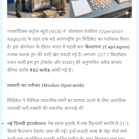
नारकोटिक्स कंट्रोल ब्यूरो (NCB) ने ‘ऑपरेशन रेजपिल’ (Operation
Ragepill) के तहत एक बड़े अंतरराष्ट्रीय ड्रग सिंडिकेट का पर्दाफाश किया
है। इस ऑपरेशन के दौरान भारत में पहली बार
‘
कैप्टागन’ (Captagon)
नामक घातक ड्रग की भारी खेप पकड़ी गई है। लगभग 227.7 किलोग्राम
वजन वाली इस ड्रग (टेबलेट और पाउडर) की अनुमानित अवैध बाजार
कीमत करीब
₹182
करोड़
आंकी गई है।
तस्करी का तरीका (Modus Operandi)
सिंडिकेट ने वैश्विक व्यापारिक मार्गों का फायदा उठाने के लिए अत्यधिक
चालाकी भरी तस्करी की तकनीक अपनाई थी:
नई दिल्ली इंटरसेप्शन:
नेब सराय इलाके में एक रिहायशी संपत्ति से 31.5
किलो कैप्टागन टेबलेट जब्त की गईं। इन्हें सऊदी अरब के जेद्दा भेजे जाने
वाली एक ‘कमर्शियल चपाती-कटिंग मशीन’ के अंदर छिपाकर रखा गया