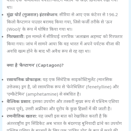
था।
मुंद्रा पोर्ट (गुजरात) इंटरसेप्शन:
सीरिया से आए एक कंटेनर से 196.2
किलो कैप्टागन पाउडर बरामद किया गया, जिसे फर्जी तरीके से ‘ऊन
(Wool)’ के रूप में घोषित किया गया था।
गिरफ्तारी:
इस मामले में सीरियाई नागरिक ‘अलाब्रस अहमद’ को गिरफ्तार
किया गया। जांच में सामने आया कि वह भारत में अपने पर्यटक वीजा की
अवधि खत्म होने के बाद भी अवैध रूप से रह रहा था।
क्या है ‘
कैप्टागन’ (Captagon)?
रसायनिक प्रोफाइल:
यह एक सिंथेटिक साइकोस्टिमुलेंट (मानसिक
उत्तेजक) ड्रग है, जो रसायनिक रूप से ‘फेनेथिलिन’ (fenetylline) और
‘एम्फ़ैटेमिन’ (amphetamine) से संबंधित है।
वैश्विक प्रसार:
इसका उपयोग और तस्करी मुख्य रूप से पश्चिम एशिया
(मध्य पूर्व), उत्तरी अफ्रीका और यूरोप के कुछ हिस्सों में की जाती है।
रणनीतिक खतरा:
यह जब्ती इस बात को रेखांकित करती है कि
अंतरराष्ट्रीय ड्रग सिंडिकेट अब भारत के बंदरगाह बुनियादी ढांचे का उपयोग
पश्चिम एशिया के बाजारों के लिए एक ‘ट्रांजिट नोड’ के रूप में करने की