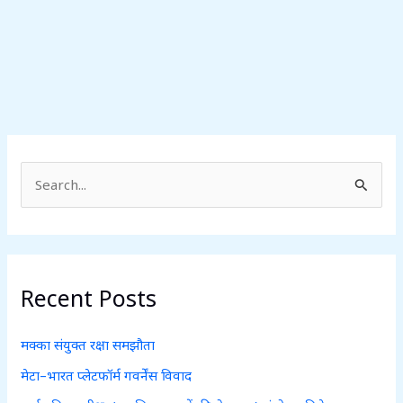
S
e
a
r
c
Recent Posts
h
f
मक्का संयुक्त रक्षा समझौता
o
मेटा–भारत प्लेटफॉर्म गवर्नेंस विवाद
r