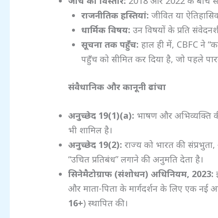
जांच का विस्तार:
2018 और 2022 के बीच सेंसरश
राजनीतिक हस्तियां:
जीवित या ऐतिहासिक 
धार्मिक विषय:
उन विषयों के प्रति संवेदन
सूचना तक पहुँच:
हाल ही में, CBFC ने “कट
पहुँच को सीमित कर दिया है, जो पहले पार
संवैधानिक और कानूनी ढांचा
अनुच्छेद 19(1)(a):
भाषण और अभिव्यक्ति की स्
भी शामिल है।
अनुच्छेद 19(2):
राज्य को भारत की संप्रभुता, 
“उचित प्रतिबंध” लगाने की अनुमति देता है।
सिनेमैटोग्राफ (संशोधन) अधिनियम, 2023:
इ
और माता-पिता के मार्गदर्शन के लिए एक नई आ
16+
) स्थापित की।