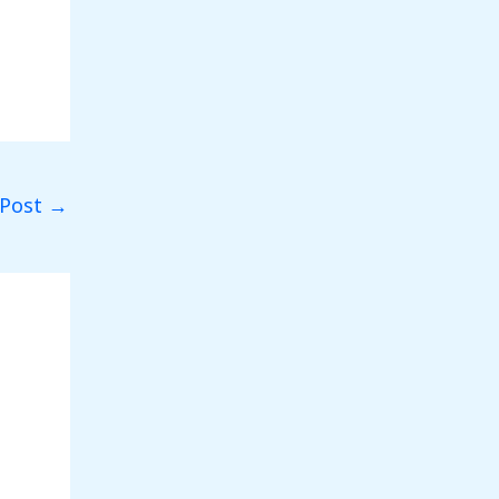
 Post
→