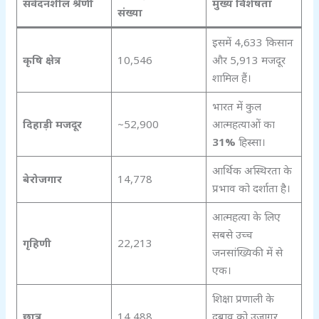
संवेदनशील श्रेणी
मुख्य विशेषता
संख्या
इसमें 4,633 किसान
कृषि क्षेत्र
10,546
और 5,913 मजदूर
शामिल हैं।
भारत में कुल
दिहाड़ी मजदूर
~52,900
आत्महत्याओं का
31%
हिस्सा।
आर्थिक अस्थिरता के
बेरोजगार
14,778
प्रभाव को दर्शाता है।
आत्महत्या के लिए
सबसे उच्च
गृहिणी
22,213
जनसांख्यिकी में से
एक।
शिक्षा प्रणाली के
छात्र
14,488
दबाव को उजागर