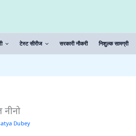
री
टेस्ट सीरीज
सरकारी नौकरी
निशुल्क सामग्री
अल नीनो
satya Dubey