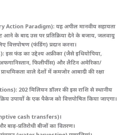
atory Action Paradigm):
यह अपील मानवीय सहायता
ट आने के बाद उस पर प्रतिक्रिया देने के बजाय,
जलवायु
िए वित्तपोषण (फंडिंग) प्रदान करना।
s):
इस फंड का उद्देश्य अफ्रीका (जैसे इथियोपिया,
े अफगानिस्तान,
फिलीपींस) और लैटिन अमेरिका/
2
प्राथमिकता वाले देशों में कमजोर आबादी की रक्षा
ntions): 202
मिलियन डॉलर की इस राशि से स्थानीय
रिय उपायों के एक पैकेज को वित्तपोषित किया जाएगा।
emptive cash transfers)
।
र बाढ़-प्रतिरोधी बीजों का वितरण।
 संचयन (water harvesting)
प्रणालियां।