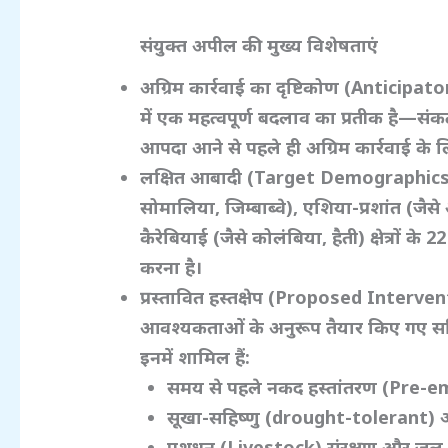
संयुक्त अपील की मुख्य विशेषताएं
अग्रिम कार्रवाई का दृष्टिकोण (Anticip
में एक महत्वपूर्ण बदलाव का प्रतीक है—संक
आपदा आने से पहले ही अग्रिम कार्रवाई के ल
लक्षित आबादी (Target Demographic
सोमालिया,
जिम्बाब्वे),
एशिया-प्रशांत (जैस
कैरेबियाई (जैसे कोलंबिया,
हैती) क्षेत्रों के 2
करना है।
प्रस्तावित हस्तक्षेप (Proposed Interve
आवश्यकताओं के अनुरूप तैयार किए गए सक्
इनमें शामिल हैं:
समय से पहले नकद हस्तांतरण (Pre-
सूखा-सहिष्णु (drought-tolerant)
औ
पशुधन (Livestock)
संरक्षण और जल