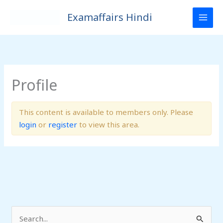
Skip
Examaffairs Hindi
to
content
Profile
This content is available to members only. Please
login
or
register
to view this area.
S