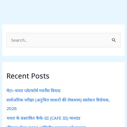
S
e
a
r
c
Recent Posts
h
f
मेटा–भारत प्लेटफॉर्म गवर्नेंस विवाद
o
सार्वजनिक परीक्षा (अनुचित साधनों की रोकथाम) संशोधन विधेयक,
r
2026
:
भारत के प्रस्तावित कैफे-III (CAFE III) मानदंड