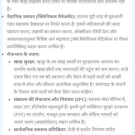
के लिए कोई लाइसेंस प्राप्त टीका या विशिष्ट एंटीवायरल दवा उपलब्ध नहीं
है।
नैदानिक प्रबंधन (क्लिनिकल मैनेजमेंट):
उपचार पूरी तरह से शुरुआती
गहन सहायक देखभाल पर निर्भर करता है। इसमें जटिलताओं की जल्द
पहचान करना, लक्षणों का प्रबंधन करना, ऑक्सीजन थेरेपी देना और
आवश्यकतानुसार विशिष्ट अंग सहायता (जैसे मैकेनिकल वेंटिलेशन या रीनल
डायलिसिस) प्रदान करना शामिल है।
रोकथाम के उपाय:
खाद्य सुरक्षा:
खजूर के रस संग्रह स्थलों पर सुरक्षात्मक आवरण का
उपयोग करके खाद्य स्रोतों तक चमगादड़ों की पहुंच को कम करना। ताजे
एकत्र किए गए रस को उबालना और सेवन से पहले फलों को अच्छी
तरह से धोना और छीलना अत्यधिक अनुशंसित है। चमगादड़ के काटने
के निशान वाले फलों को फेंक दिया जाना चाहिए।
संक्रमण की रोकथाम और नियंत्रण (IPC):
स्वास्थ्य सेवा सेटिंग्स में,
सख्त IPC प्रोटोकॉल महत्वपूर्ण हैं। इसमें पूर्ण व्यक्तिगत सुरक्षा उपकरण
(PPE) का उपयोग, मजबूत हाथ स्वच्छता और संदिग्ध मामलों को
अलग थलग (आइसोलेशन) रखना शामिल है।
सार्वजनिक स्वास्थ्य प्रतिक्रिया:
तेजी से प्रकोप नियंत्रण त्वरित