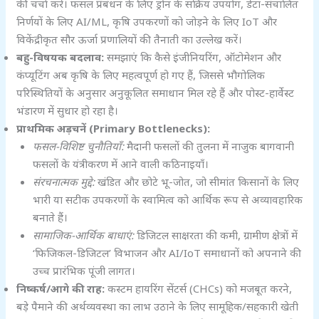
की चर्चा करें। फसल प्रबंधन के लिए ड्रोन के सक्रिय उपयोग, डेटा-संचालित
निर्णयों के लिए AI/ML, कृषि उपकरणों को जोड़ने के लिए IoT और
विकेंद्रीकृत सौर ऊर्जा प्रणालियों की तैनाती का उल्लेख करें।
बहु-विषयक बदलाव:
समझाएं कि कैसे इंजीनियरिंग, ऑटोमेशन और
कंप्यूटिंग अब कृषि के लिए महत्वपूर्ण हो गए हैं, जिससे भौगोलिक
परिस्थितियों के अनुसार अनुकूलित समाधान मिल रहे हैं और पोस्ट-हार्वेस्ट
भंडारण में सुधार हो रहा है।
प्राथमिक अड़चनें (Primary Bottlenecks):
फसल-विशिष्ट चुनौतियाँ:
मैदानी फसलों की तुलना में नाजुक बागवानी
फसलों के यंत्रीकरण में आने वाली कठिनाइयाँ।
संरचनात्मक मुद्दे:
खंडित और छोटे भू-जोत, जो सीमांत किसानों के लिए
भारी या सटीक उपकरणों के स्वामित्व को आर्थिक रूप से अव्यावहारिक
बनाते हैं।
सामाजिक-आर्थिक बाधाएं:
डिजिटल साक्षरता की कमी, ग्रामीण क्षेत्रों में
‘फिजिकल-डिजिटल’ विभाजन और AI/IoT समाधानों को अपनाने की
उच्च प्रारंभिक पूंजी लागत।
निष्कर्ष/आगे की राह:
कस्टम हायरिंग सेंटर्स (CHCs) को मजबूत करने,
बड़े पैमाने की अर्थव्यवस्था का लाभ उठाने के लिए सामूहिक/सहकारी खेती