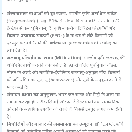
संरचनात्मक बाधाओं को दूर करना:
भारतीय कृषि अत्यधिक खंडित
(fragmented) है, जहां 80% से अधिक किसान छोटे और सीमांत (2
हेक्टेयर से कम भूमि वाले) हैं। कृषि-तकनीक डिजिटल प्लेटफॉर्मों और
किसान उत्पादक संगठनों (FPOs)
के माध्यम से छोटे किसानों को
एकजुट कर बड़े पैमाने की अर्थव्यवस्था (economies of scale) का
लाभ देता है।
जलवायु परिवर्तन का शमन (Mitigation):
भारतीय कृषि जलवायु की
अनिश्चितताओं के प्रति संवेदनशील है। AI-संचालित पूर्वानुमान मॉडल,
मौसम के अलर्ट और बायोटेक-इंजीनियर जलवायु-अनुकूल बीज किसानों
को अनियमित मानसून, लू (heatwaves) और सूखे के अनुकूल ढलने में
मदद करते हैं।
संसाधन दक्षता का अनुकूलन:
भारत जल संकट और मिट्टी के क्षरण का
सामना कर रहा है। सटीक सिंचाई और स्मार्ट सेंसर पानी तथा रासायनिक
उर्वरकों के अत्यधिक उपयोग को रोकते हैं, जिससे इनपुट लागत कम होती
है।
बिचौलियों और बाजार की असमानता का उन्मूलन:
डिजिटल प्लेटफॉर्म
किसानों को पारंपरिक जटिल आपूर्ति श्रृंखलाओं को बायपास करने की