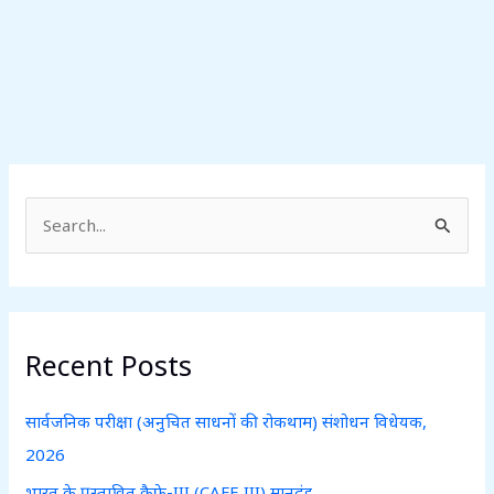
S
e
a
r
c
Recent Posts
h
f
सार्वजनिक परीक्षा (अनुचित साधनों की रोकथाम) संशोधन विधेयक,
o
2026
r
भारत के प्रस्तावित कैफे-III (CAFE III) मानदंड