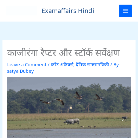
Skip
Examaffairs Hindi
to
content
काजीरंगा रैप्टर और स्टॉर्क सर्वेक्षण
Leave a Comment
/
करेंट अफेयर्स
,
दैनिक समसामयिकी
/ By
satya Dubey