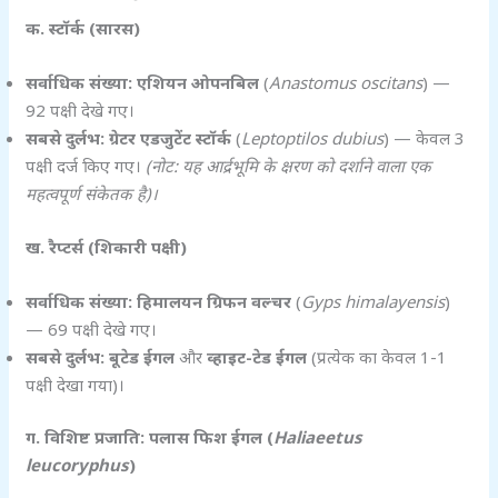
क. स्टॉर्क (सारस)
सर्वाधिक संख्या:
एशियन ओपनबिल
(
Anastomus oscitans
) —
92 पक्षी देखे गए।
सबसे दुर्लभ:
ग्रेटर एडजुटेंट स्टॉर्क
(
Leptoptilos dubius
) — केवल 3
पक्षी दर्ज किए गए।
(
नोट: यह आर्द्रभूमि के क्षरण को दर्शाने वाला एक
महत्वपूर्ण संकेतक है)।
ख. रैप्टर्स (शिकारी पक्षी)
सर्वाधिक संख्या:
हिमालयन ग्रिफन वल्चर
(
Gyps himalayensis
)
— 69 पक्षी देखे गए।
सबसे दुर्लभ:
बूटेड ईगल
और
व्हाइट-टेड ईगल
(प्रत्येक का केवल 1-1
पक्षी देखा गया)।
ग. विशिष्ट प्रजाति: पलास फिश ईगल (
Haliaeetus
leucoryphus
)