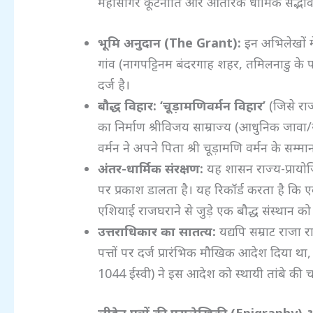
महासागर कूटनीति और आंतरिक धार्मिक सद्भाव में मह
भूमि अनुदान (The Grant):
इन अभिलेखों म
गांव (नागपट्टिनम बंदरगाह शहर, तमिलनाडु के पा
दर्ज है।
बौद्ध विहार:
‘
चूड़ामणिवर्मन विहार’
(जिसे राज
का निर्माण श्रीविजय साम्राज्य (आधुनिक जावा/सुमात
वर्मन ने अपने पिता श्री चूड़ामणि वर्मन के सम्म
अंतर-धार्मिक संरक्षण:
यह शासन राज्य-प्रायो
पर प्रकाश डालता है। यह रिकॉर्ड करता है कि एक 
एशियाई राजघराने से जुड़े एक बौद्ध संस्थान को 
उत्तराधिकार का सातत्य:
यद्यपि सम्राट राजा 
पत्तों पर दर्ज प्रारंभिक मौखिक आदेश दिया था,
1044 ईस्वी) ने इस आदेश को स्थायी तांबे की च