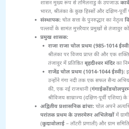
शासन मुख्य रूप से तमिलनाडु के उपजाऊ
कावे
भारत, श्रीलंका के कुछ हिस्सों और दक्षिण-पूर्
संस्थापक:
चोल सत्ता के पुनरुद्धार का नेतृत्व
व
पल्लवों के सामंत मुत्तरैयार प्रमुखों से तंजा
प्रमुख शासक:
राजा राजा चोल प्रथम (985-1014
ईस्वी
श्रीलंका पर विजय प्राप्त की और एक शक्तिशा
तंजावुर में प्रतिष्ठित
बृहदीश्वर मंदिर
का निर
राजेंद्र चोल प्रथम (1014-1044
ईस्वी):
इन
उन्होंने गंगा नदी तक एक सफल सैन्य अभिय
की, एक नई राजधानी (
गंगाईकोंडचोलपुर
श्रीविजय साम्राज्य (दक्षिण-पूर्वी एशिय
अद्वितीय प्रशासनिक ढांचा:
चोल अपने अत्यधि
परांतक प्रथम के उत्तरमेरुर अभिलेखों
में ग्र
(
कुदावोलाई
– लॉटरी प्रणाली) और ग्राम समिति