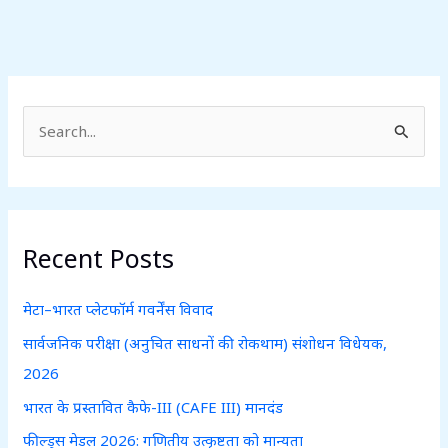
S
e
a
r
c
Recent Posts
h
f
मेटा–भारत प्लेटफॉर्म गवर्नेंस विवाद
o
सार्वजनिक परीक्षा (अनुचित साधनों की रोकथाम) संशोधन विधेयक,
r
2026
:
भारत के प्रस्तावित कैफे-III (CAFE III) मानदंड
फील्ड्स मेडल 2026: गणितीय उत्कृष्टता को मान्यता