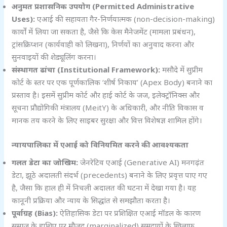
अनुमत प्रशासनिक उपयोग (Permitted Administrative
Uses):
एआई की सहायता गैर-निर्णयात्मक (non-decision-making)
कार्यों में लिया जा सकता है, जैसे कि केस मैनेजमेंट (मामला प्रबंधन),
ट्रांसक्रिप्शन (कार्यवाही को लिखना), निर्णयों का अनुवाद करना और
सुनवाइयों की शेड्यूलिंग करना।
संस्थागत ढांचा (Institutional Framework):
मसौदे में सुप्रीम
कोर्ट के स्तर पर एक पूर्णकालिक ‘शीर्ष निकाय’ (Apex Body) बनाने का
प्रस्ताव है। इसमें सुप्रीम कोर्ट और हाई कोर्ट के जज, इलेक्ट्रॉनिक्स और
सूचना प्रौद्योगिकी मंत्रालय (MeitY) के अधिकारी, और नीति विकास व
मानक तय करने के लिए साइबर सुरक्षा और वित्त विशेषज्ञ शामिल होंगे।
न्यायपालिका में एआई को विनियमित करने की आवश्यकता
गलत डेटा
का जोखिम:
जेनरेटिव एआई (Generative AI) मनगढ़ंत
डेटा, झूठे अदालती संदर्भ (precedents) बनाने के लिए प्रवृत्त पाए गए
है, जैसा कि हाल ही में निचली अदालत की घटना में देखा गया है। यह
कानूनी प्रक्रिया और न्याय के सिद्धांत से समझौता करता है।
पूर्वाग्रह (Bias):
ऐतिहासिक डेटा पर प्रशिक्षित एआई मॉडल के कारण
समाज के हाशिए पर मौजूद (marginalized) समुदायों के खिलाफ